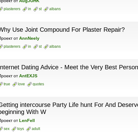
Проект
от
AugJUHK
plasterers
in
st
albans
Why Use Joint Compound For Plaster Repair?
Проект
от
AnnNeely
plasterers
in
st
albans
Internet Dating Advice - Meet the Very Best Perso
Проект
от
AntEXJS
true
love
quotes
Getting intercourse Party Life hunt For And Deserv
beginning With W
Проект
от
LenFell
sex
toys
adult