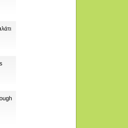
λάτι
s
rough