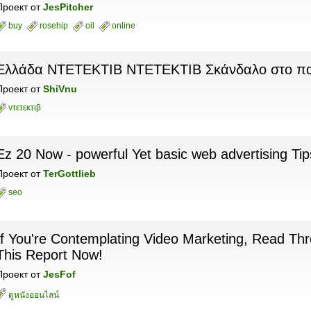
Проект
от
JesPitcher
buy
rosehip
oil
online
Ελλάδα ΝΤΕΤΕΚΤΙΒ NTETEKTIB Σκάνδαλο στο πα
Проект
от
ShiVnu
ντετεκτιβ
Ez 20 Now - powerful Yet basic web advertising Tip
Проект
от
TerGottlieb
seo
If You're Contemplating Video Marketing, Read Th
This Report Now!
Проект
от
JesFof
ดูหนังออนไลน์