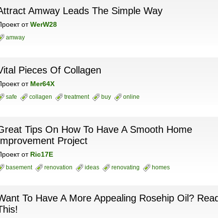
Attract Amway Leads The Simple Way
Проект
от
WerW28
amway
Vital Pieces Of Collagen
Проект
от
Mer64X
safe
collagen
treatment
buy
online
Great Tips On How To Have A Smooth Home
Improvement Project
Проект
от
Ric17E
basement
renovation
ideas
renovating
homes
Want To Have A More Appealing Rosehip Oil? Rea
This!