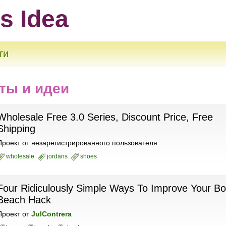
ts Idea
ги
ты и идеи
Wholesale Free 3.0 Series, Discount Price, Free
Shipping
Проект
от
незарегистрированного пользователя
wholesale
jordans
shoes
Four Ridiculously Simple Ways To Improve Your B
Beach Hack
Проект
от
JulContrera