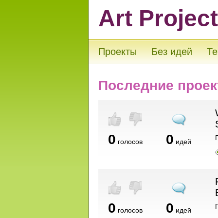
Art Projec
Проекты
Без идей
Те
Последние проек
0
0
голосов
идей
0
0
голосов
идей