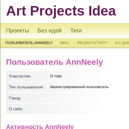
Art Projects Idea
Проекты
Без идей
Теги
ПОЛЬЗОВАТЕЛЬ ANNNEELY
WALL
RECENT ACTIVITY
ALL QU
Пользователь AnnNeely
Участастие:
11 года
Тип пользователя:
Зарегистрированный пользователь
Город:
О себе:
Активность AnnNeely