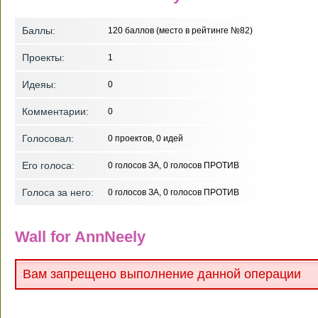
Баллы:
120
баллов (место в рейтинге №
82
)
Проекты:
1
Идеяы:
0
Комментарии:
0
Голосовал:
0
проектов,
0
идей
Его голоса:
0
голосов ЗА,
0
голосов ПРОТИВ
Голоса за него:
0
голосов ЗА,
0
голосов ПРОТИВ
Wall for AnnNeely
Вам запрещено выполнение данной операции