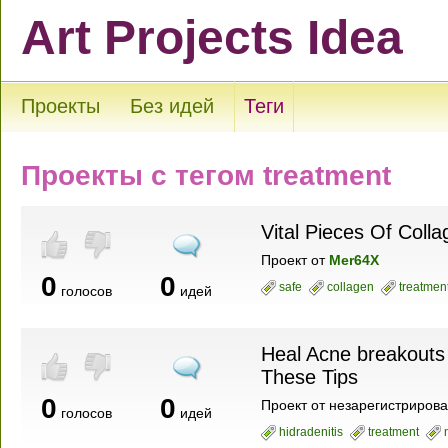
Art Projects Idea
Проекты
Без идей
Теги
Проекты с тегом treatment
Vital Pieces Of Coll
Проект
от
Mer64X
0
0
safe
collagen
treatmen
голосов
идей
Heal Acne breakouts
These Tips
0
0
Проект
от
незарегистрирова
голосов
идей
hidradenitis
treatment