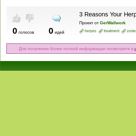
3 Reasons Your Herp
Проект
от
GerWallwork
0
0
herpes
treatment
zoste
голосов
идей
Для получения более полной информации посмотрите в