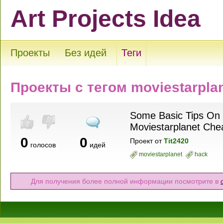
Art Projects Idea
Проекты
Без идей
Теги
Проекты с тегом moviestarpla
Some Basic Tips On 
Moviestarplanet Che
0
0
Проект
от
Tit2420
голосов
идей
moviestarplanet
hack
Для получения более полной информации посмотрите в