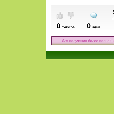
0
0
голосов
идей
Для получения более полной