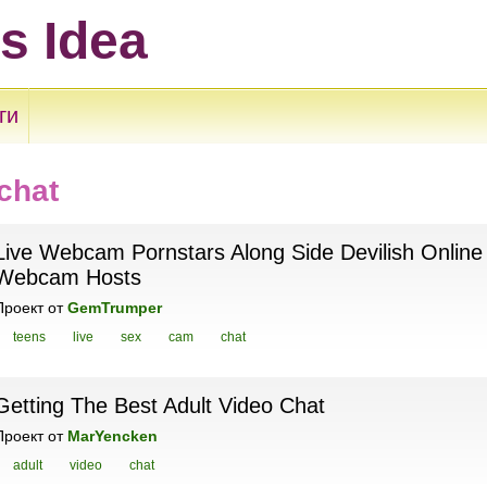
ts Idea
ги
chat
Live Webcam Pornstars Along Side Devilish Online
Webcam Hosts
Проект
от
GemTrumper
teens
live
sex
cam
chat
Getting The Best Adult Video Chat
Проект
от
MarYencken
adult
video
chat