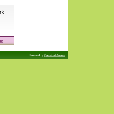
rk
ах
.
Powered by
Question2Answer