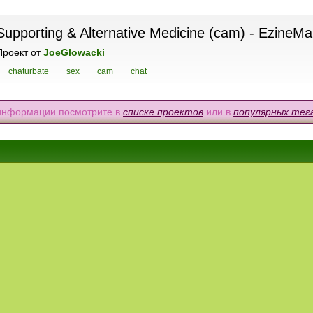
Supporting & Alternative Medicine (cam) - EzineMa
Проект
от
JoeGlowacki
chaturbate
sex
cam
chat
 информации посмотрите в
списке проектов
или в
популярных тег