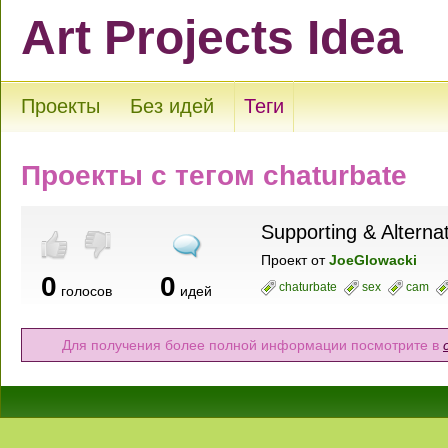
Art Projects Idea
Проекты
Без идей
Теги
Проекты с тегом chaturbate
Supporting & Alterna
Проект
от
JoeGlowacki
0
0
chaturbate
sex
cam
голосов
идей
Для получения более полной информации посмотрите в