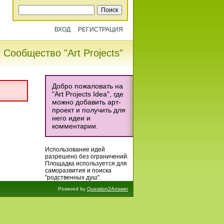
ВХОД
РЕГИСТРАЦИЯ
Сообщество "Art Projects"
Добро пожаловать на
"Art Projects Idea", где
можно добавить арт-
проект и получить для
него идеи и
комментарии.
Использование идей
разрешено без ограничений.
Площадка используется для
саморазвития и поиска
"родственных душ".
Powered by
Question2Answer