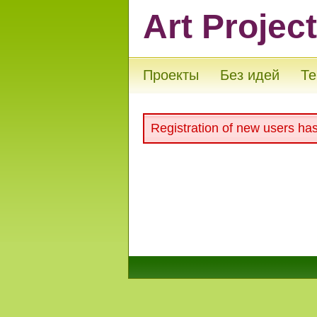
Art Projec
Проекты
Без идей
Те
Registration of new users ha