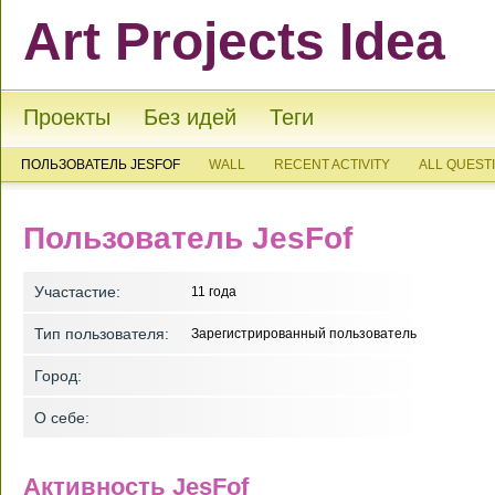
Art Projects Idea
Проекты
Без идей
Теги
ПОЛЬЗОВАТЕЛЬ JESFOF
WALL
RECENT ACTIVITY
ALL QUEST
Пользователь JesFof
Участастие:
11 года
Тип пользователя:
Зарегистрированный пользователь
Город:
О себе:
Активность JesFof