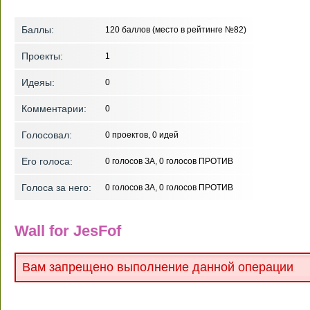
Баллы:
120
баллов (место в рейтинге №
82
)
Проекты:
1
Идеяы:
0
Комментарии:
0
Голосовал:
0
проектов,
0
идей
Его голоса:
0
голосов ЗА,
0
голосов ПРОТИВ
Голоса за него:
0
голосов ЗА,
0
голосов ПРОТИВ
Wall for JesFof
Вам запрещено выполнение данной операции