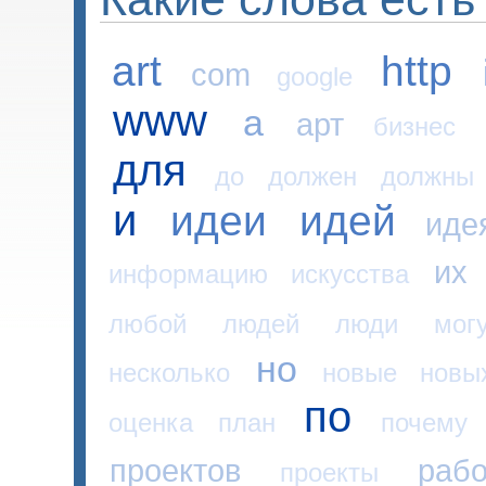
art
http
com
google
www
а
арт
бизнес
для
до
должен
должны
и
идеи
идей
иде
их
информацию
искусства
любой
людей
люди
мог
но
несколько
новые
новы
по
оценка
план
почему
проектов
раб
проекты