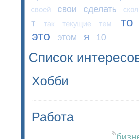
свои
сделать
своей
скол
то
т
так
текущие
тем
это
я
этом
10
Список интересо
Хобби
Работа
бизн