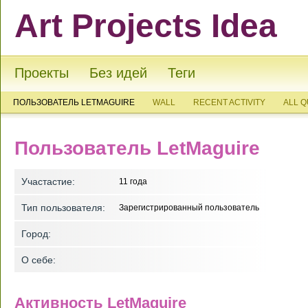
Art Projects Idea
Проекты
Без идей
Теги
ПОЛЬЗОВАТЕЛЬ LETMAGUIRE
WALL
RECENT ACTIVITY
ALL 
Пользователь LetMaguire
Участастие:
11 года
Тип пользователя:
Зарегистрированный пользователь
Город:
О себе:
Активность LetMaguire