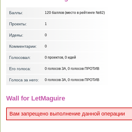
Баллы:
120
баллов (место в рейтинге №
82
)
Проекты:
1
Идеяы:
0
Комментарии:
0
Голосовал:
0
проектов,
0
идей
Его голоса:
0
голосов ЗА,
0
голосов ПРОТИВ
Голоса за него:
0
голосов ЗА,
0
голосов ПРОТИВ
Wall for LetMaguire
Вам запрещено выполнение данной операции