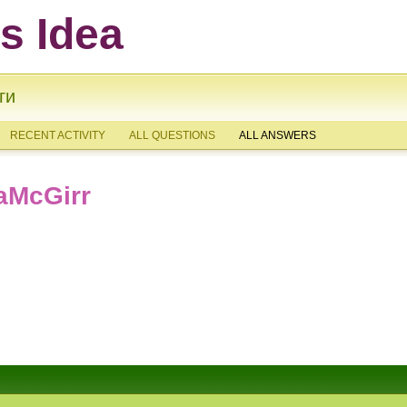
ts Idea
ги
RECENT ACTIVITY
ALL QUESTIONS
ALL ANSWERS
aMcGirr