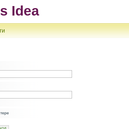
ts Idea
ги
ютере